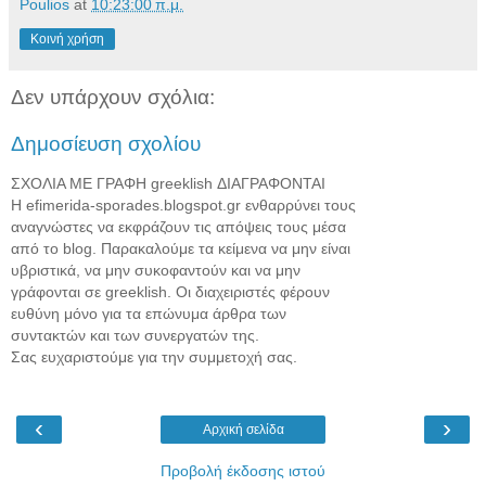
Poulios
at
10:23:00 π.μ.
Κοινή χρήση
Δεν υπάρχουν σχόλια:
Δημοσίευση σχολίου
ΣΧΟΛΙΑ ΜΕ ΓΡΑΦΗ greeklish ΔΙΑΓΡΑΦΟΝΤΑΙ
H efimerida-sporades.blogspot.gr ενθαρρύνει τους
αναγνώστες να εκφράζουν τις απόψεις τους μέσα
από τo blog. Παρακαλούμε τα κείμενα να μην είναι
υβριστικά, να μην συκοφαντούν και να μην
γράφονται σε greeklish. Οι διαχειριστές φέρουν
ευθύνη μόνο για τα επώνυμα άρθρα των
συντακτών και των συνεργατών της.
Σας ευχαριστούμε για την συμμετοχή σας.
‹
›
Αρχική σελίδα
Προβολή έκδοσης ιστού